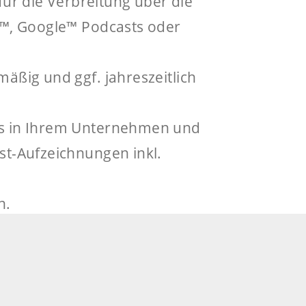
ür die Verbreitung über die
fy™, Google™ Podcasts oder
äßig und ggf. jahreszeitlich
zes in Ihrem Unternehmen und
st-Aufzeichnungen inkl.
n.